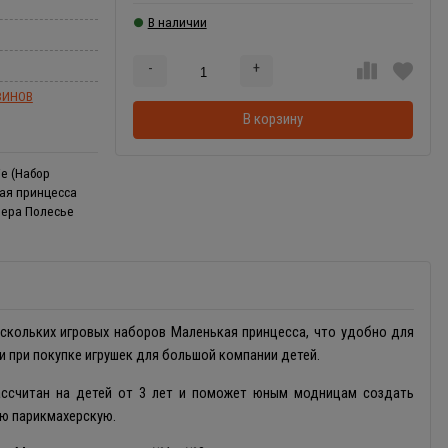
В наличии
-
+
Добавляется...
Добавлен
ЗИНОВ
В корзину
e (Набор
кая принцесса
илера Полесье
скольких игровых наборов Маленькая принцесса, что удобно для
 при покупке игрушек для большой компании детей.
ассчитан на детей от 3 лет и поможет юным модницам создать
ю парикмахерскую.