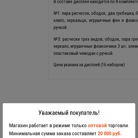
В составе дисплея находится по 8 комплек
№1: пара расчесок, ободок, два гребешка, б
клипс, зеркальце, игрушечные фен и флак
ручкой.
№3: расчески трех видов, ободок, пара гре
зеркало, игрушечные флакончики 3 шт, элем
пластиковый чемодан с ручкой.
Цена указана за дисплей (16 наборов)
Уважаемый покупатель!
Магазин работает в режиме только
оптовой
торговли.
Минимальная сумма заказа составляет
20 000 руб.