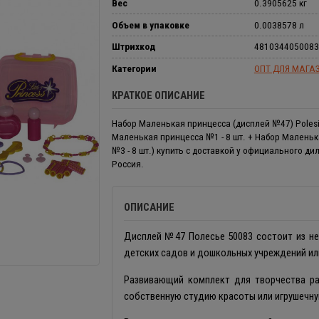
Вес
0.3905625 кг
Объем в упаковке
0.0038578 л
Штрихкод
4810344050083
Категории
ОПТ ДЛЯ МАГА
КРАТКОЕ ОПИСАНИЕ
Набор Маленькая принцесса (дисплей №47) Polesi
Маленькая принцесса №1 - 8 шт. + Набор Малень
№3 - 8 шт.) купить с доставкой у официального д
Россия.
ОПИСАНИЕ
Дисплей №47 Полесье 50083 состоит из не
детских садов и дошкольных учреждений или
Развивающий комплект для творчества р
собственную студию красоты или игрушечну