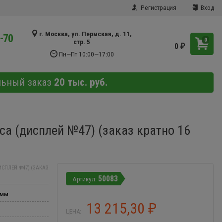
Регистрация
Вход
г. Москва, ул. Пермская, д. 11,
9-70
0
стр. 5
0
₽
Пн—Пт 10:00—17:00
льный заказ
20 тыс. руб.
а (дисплей №47) (заказ кратно 16
СПЛЕЙ №47) (ЗАКАЗ
50083
 мм
13 215,30
₽
ЦЕНА: