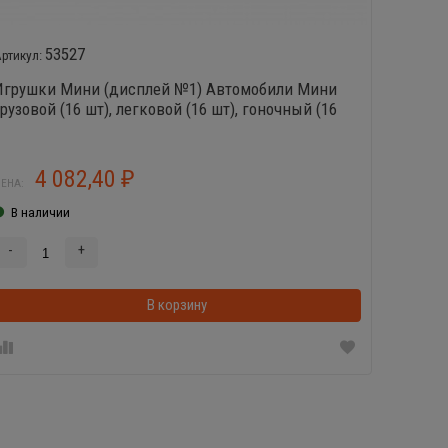
53527
Игрушки Мини (дисплей №1) Автомобили Мини
Погрем
грузовой (16 шт), легковой (16 шт), гоночный (16
Василек
шт), катер Мини (16 шт)
погрему
4 082,40
4
₽
ЕНА:
ЦЕНА:
В наличии
В нал
-
+
-
В корзинке
В корзину