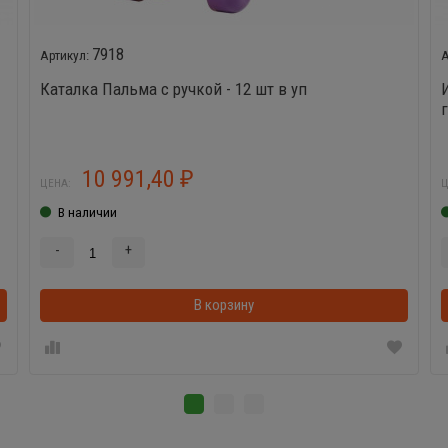
7918
Каталка Пальма с ручкой - 12 шт в уп
10 991,40
₽
ЦЕНА:
Ц
В наличии
-
+
В корзинке
В корзину