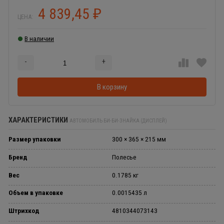
4 839,45
₽
ЦЕНА:
В наличии
-
+
Добавляется...
Добавлен
В корзину
ХАРАКТЕРИСТИКИ
АВТОМОБИЛЬ БИ-БИ-ЗНАЙКА (ДИСПЛЕЙ)
Размер упаковки
300 × 365 × 215 мм
Бренд
Полесье
Вес
0.1785 кг
Объем в упаковке
0.0015435 л
Штрихкод
4810344073143