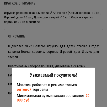
КРАТКОЕ ОПИСАНИЕ
Игрушка развивающая (дисплей №72) Polesie (Божья коровка - 10 шт.,
Игровой дом - 10 шт., Домик для зверей - 10 шт.) Отгрузка кратно
партии из 30 шт в дисплее
ОПИСАНИЕ
В дисплее №72 Полесье игрушки для детей старше 1 года:
каталка Божья коровка, сортеры Игровой дом, Домик для
зверей.
Пластиковых наборов по 10 шт, упакованы в сеточки.
Уважаемый покупатель!
Габариты 61х42х97 см.
Оптовая партия для детских учреждений, магазинов.
Магазин работает в режиме только
оптовой
торговли.
Цена указана дисплей ( 30 шт игрушек)
Минимальная сумма заказа составляет
20
000 руб.