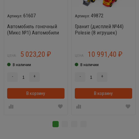
61607
49872
Автомобиль гоночный
Гранит (дисплей №44)
(Микс №1) Автомобили
Polesie (8 игрушек)
Юпитер-спорт (2 шт),
Меркурий (2 шт), Марс (2
шт), Торнадо (3 шт)
5 023,20
10 991,40
₽
₽
ЦЕНА:
ЦЕНА:
В наличии
В наличии
-
+
-
+
В корзину
В корзинке
В корзину