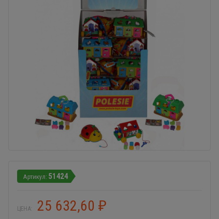
51424
25 632,60
₽
ЦЕНА: