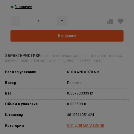
В наличии
-
+
Добавляется...
Добавлен
В корзину
ХАРАКТЕРИСТИКИ
ИГРУШКА РАЗВИВАЮЩАЯ (ДИСПЛЕЙ №72) POLESIE (БОЖЬЯ
КОРОВКА - 10 ШТ., ИГРОВОЙ ДОМ - 10 ШТ., ДОМИК ДЛЯ ЗВЕРЕЙ - 10 ШТ.)
Размер упаковки
610 × 420 × 970 мм
Бренд
Полесье
Вес
0.537833333 кг
Объем в упаковке
0.008698 л
Штрихкод
4810344051424
Категории
ОПТ ДЛЯ МАГАЗИНОВ