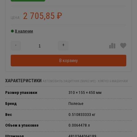
2 705,85
₽
ЦЕНА:
В наличии
-
+
Добавляется...
Добавлен
В корзину
ХАРАКТЕРИСТИКИ
АВТОМОБИЛЬ ЗАЩИТНИК (МИКС №3) - КРАТНО 6 МАШИНАМ
Размер упаковки
310 × 155 × 450 мм
Бренд
Полесье
Вес
0.510833333 кг
Объем в упаковке
0.0064478 л
Штрихкод
4810344064189