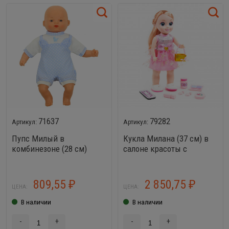
71637
79282
Пупс Милый в
Кукла Милана (37 см) в
комбинезоне (28 см)
салоне красоты с
аксессуарами
809,55
2 850,75
₽
₽
ЦЕНА:
ЦЕНА:
В наличии
В наличии
-
+
-
+