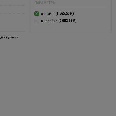
ПАРАМЕТРЫ
(1 565,55
)
в пакете
₽
(2 002,35
)
в коробке
₽
 для купания