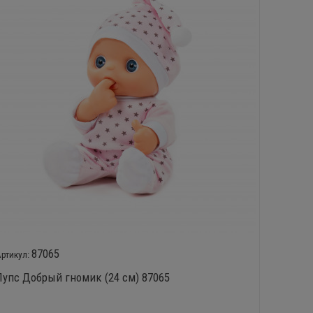
87065
Пупс Добрый гномик (24 см) 87065
Пупс м
набор д