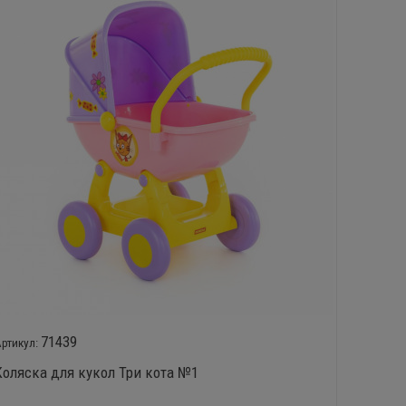
71439
Коляска для кукол Три кота №1
Набор 