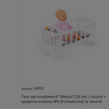
54453
Пупс мягконабивной "Милый" (28 см) с соской +
кроватка-качалка №4 (8 элементов) (в пакете)