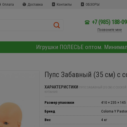
Оплата
Доставка
Контакты
ОБЗОРЫ
+7 (985) 188-0
Позвоните мне
Игрушки ПОЛЕСЬЕ оптом. Минима
Пупс Забавный (35 см) с 
ХАРАКТЕРИСТИКИ
ПУПС ЗАБАВНЫЙ (35 СМ) С СОСКОЙ
КУПАНИЯ
Размер упаковки
410 × 235 × 145
Бренд
Coloma Y Pasto
Вес
4 кг