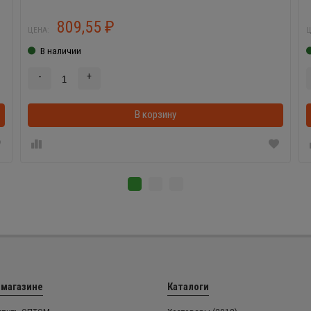
809,55
₽
ЦЕНА:
Ц
В наличии
-
+
В корзинке
В корзину
 магазине
Каталоги