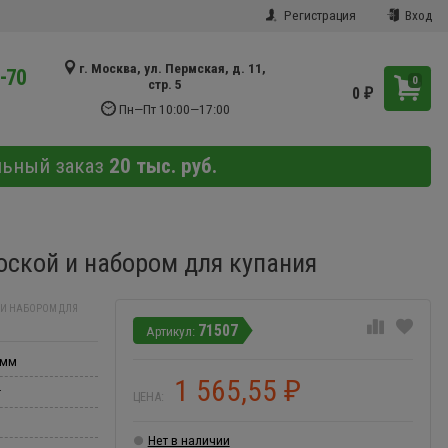
Регистрация
Вход
г. Москва, ул. Пермская, д. 11,
9-70
0
стр. 5
0
₽
Пн—Пт 10:00—17:00
льный заказ
20 тыс. руб.
соской и набором для купания
 И НАБОРОМ ДЛЯ
71507
 мм
1 565,55
₽
r
ЦЕНА:
Нет в наличии