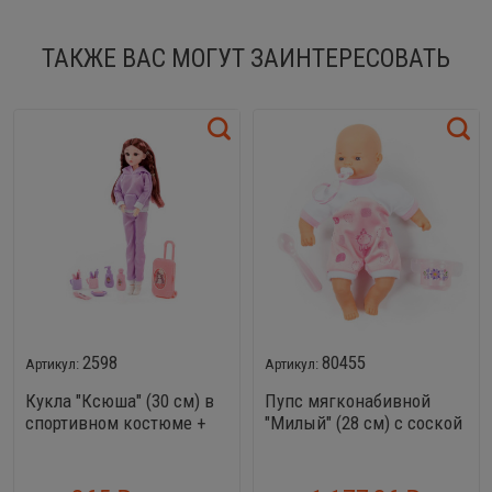
ТАКЖЕ ВАС МОГУТ ЗАИНТЕРЕСОВАТЬ
2598
80455
Кукла "Ксюша" (30 см) в
Пупс мягконабивной
спортивном костюме +
"Милый" (28 см) с соской
аксессуары (12
+ набор для кормления (2
элементов) (в коробке
элемента) (в коробке)
№3)