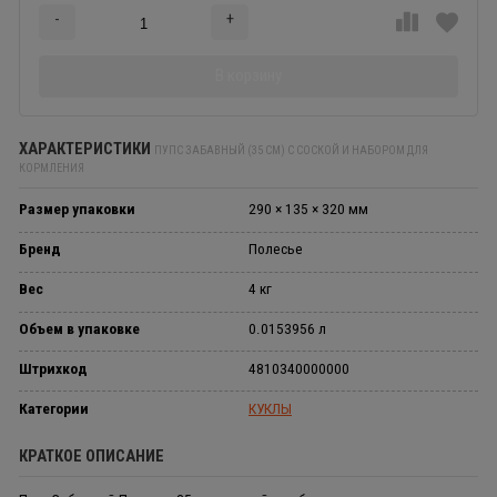
-
+
Добавляется...
Добавлен
В корзину
ХАРАКТЕРИСТИКИ
ПУПС ЗАБАВНЫЙ (35 СМ) С СОСКОЙ И НАБОРОМ ДЛЯ
КОРМЛЕНИЯ
Размер упаковки
290 × 135 × 320 мм
Бренд
Полесье
Вес
4 кг
Объем в упаковке
0.0153956 л
Штрихкод
4810340000000
Категории
КУКЛЫ
КРАТКОЕ ОПИСАНИЕ