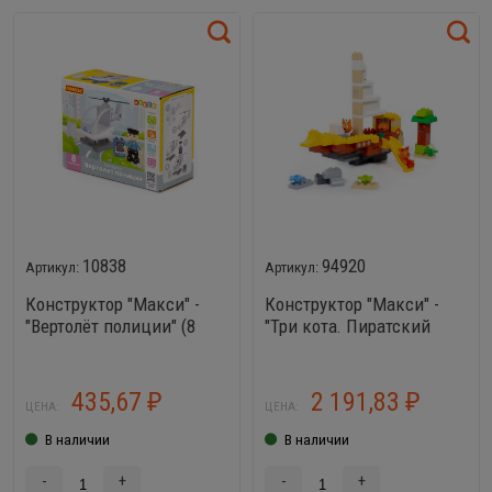
10838
94920
Конструктор "Макси" -
Конструктор "Макси" -
"Вертолёт полиции" (8
"Три кота. Пиратский
элементов) (в коробке)
корабль" (103 элемента)
(в коробке)
435,67
2 191,83
₽
₽
ЦЕНА:
ЦЕНА:
В наличии
В наличии
-
+
-
+