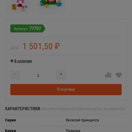
77707
1 501,50
₽
ЦЕНА:
В наличии
-
+
Добавляется...
Добавлен
В корзину
ХАРАКТЕРИСТИКИ
КОНСТРУКТОР МАКСИ ВЕСЁЛАЯ ПРИНЦЕССА (70 ЭЛЕМЕНТОВ)
Серия
Веселая принцесса
Бренд
Полесье