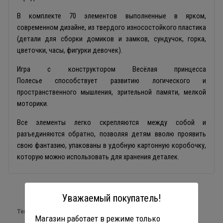
В комплекте 70 элементов выполненные в ярком,
современном дизайне, из твердого износостойкого пластика
(детали для сборки домиков и замков, сундучок, горка,
цветочки, часы, фигурки девочек).
Игра с конструктором Весёлая принцесса
Полесье способствует развитию логического и
пространственного мышления, зрительной памяти, мелкой
моторики.
Все элементы легко скрепляются между собой и
разъединяются обратно, позволяя детям вволю проявить
свою фантазию, упакованы в удобную картонную коробочку,
которую можно использовать для хранения деталек.
Уважаемый покупатель!
Теги:
аналог Лего
Магазин работает в режиме только