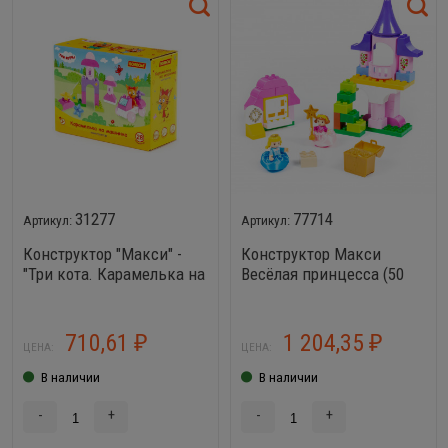
31277
77714
Конструктор "Макси" -
Конструктор Макси
"Три кота. Карамелька на
Весёлая принцесса (50
машинке" (28 элементов)
элементов)
(в коробке)
710,61
1 204,35
₽
₽
ЦЕНА:
ЦЕНА:
В наличии
В наличии
-
+
-
+