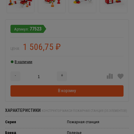
77523
1 506,75
₽
ЦЕНА:
В наличии
-
+
Добавляется...
Добавлен
В корзину
ХАРАКТЕРИСТИКИ
КОНСТРУКТОР МАКСИ ПОЖАРНАЯ СТАНЦИЯ (35 ЭЛЕМЕНТОВ)
Серия
Пожарная станция
Бренд
Полесье