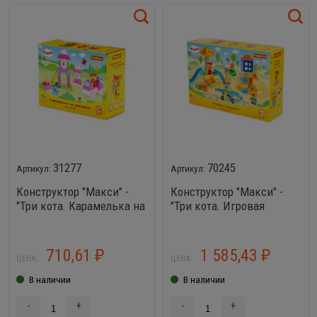
31277
70245
Конструктор "Макси" -
Конструктор "Макси" -
"Три кота. Карамелька на
"Три кота. Игровая
машинке" (28 элементов)
площадка" (61 элемент)
(в коробке)
(в коробке)
710,61
1 585,43
₽
₽
ЦЕНА:
ЦЕНА:
В наличии
В наличии
-
+
-
+