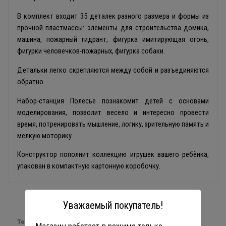
В комплект входит 35 деталек разного размера и формы из
прочной пластмассы: элементы для строительства домика,
машина, пожарный гидрант, фигурка имитирующая огонь,
фигурки человечков-пожарных, фигурка собаки.
Детальки легко скрепляются между собой и разъединяются
обратно.
Набор-станция Полесье познакомит детей с основами
моделирования, позволит весело и интересно провести
время, потренировать мышление, логику, зрительную память и
мелкую моторику.
Конструктор пополнит коллекцию игрушек вашего ребёнка,
упакован в компактную картонную коробочку.
Уважаемый покупатель!
Теги:
аналог Лего