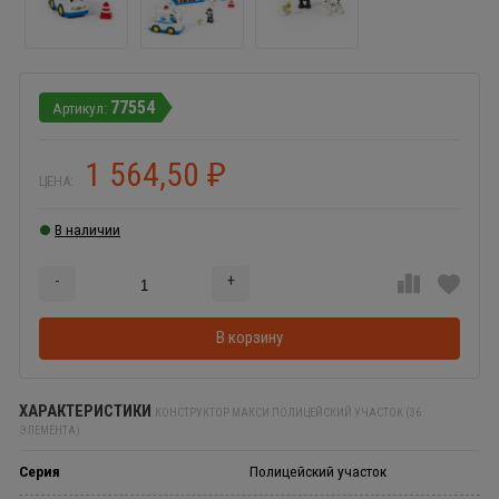
77554
1 564,50
₽
ЦЕНА:
В наличии
-
+
Добавляется...
Добавлен
В корзину
ХАРАКТЕРИСТИКИ
КОНСТРУКТОР МАКСИ ПОЛИЦЕЙСКИЙ УЧАСТОК (36
ЭЛЕМЕНТА)
Серия
Полицейский участок