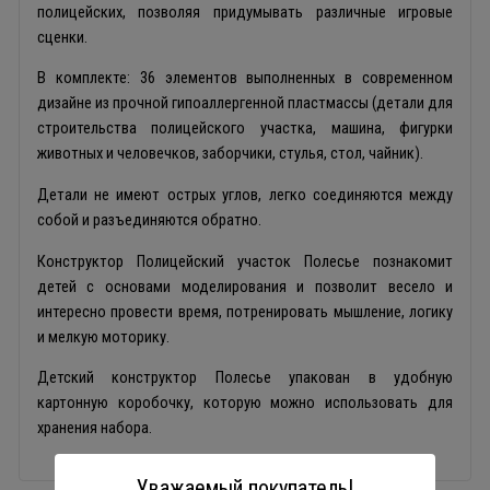
полицейских, позволяя придумывать различные игровые
сценки.
В комплекте: 36 элементов выполненных в современном
дизайне из прочной гипоаллергенной пластмассы (детали для
строительства полицейского участка, машина, фигурки
животных и человечков, заборчики, стулья, стол, чайник).
Детали не имеют острых углов, легко соединяются между
собой и разъединяются обратно.
Конструктор Полицейский участок Полесье познакомит
детей с основами моделирования и позволит весело и
интересно провести время, потренировать мышление, логику
и мелкую моторику.
Детский конструктор Полесье упакован в удобную
картонную коробочку, которую можно использовать для
хранения набора.
Уважаемый покупатель!