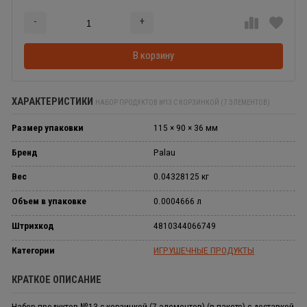
-
+
Добавляется...
Добавлен
В корзину
ХАРАКТЕРИСТИКИ
НАБОР ПРОДУКТОВ №13 С КОРЗИНКОЙ (7 ЭЛЕМЕНТОВ)
Размер упаковки
115 × 90 × 36 мм
Бренд
Palau
Вес
0.04328125 кг
Объем в упаковке
0.0004666 л
Штрихкод
4810344066749
Категории
ИГРУШЕЧНЫЕ ПРОДУКТЫ
КРАТКОЕ ОПИСАНИЕ
Набор продуктов №13 с корзинкой (7 элементов) (в пакете) с доставкой