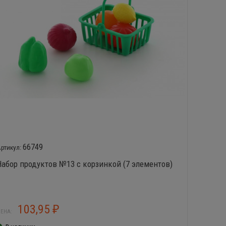
66749
Набор продуктов №13 с корзинкой (7 элементов)
Набор 
103,95
₽
ЕНА:
ЦЕНА: