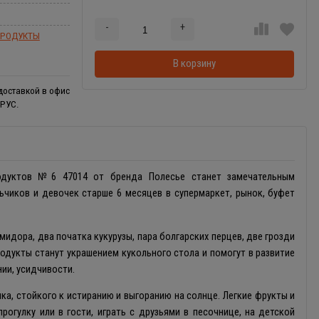
-
+
Добавляется...
Добавлен
ПРОДУКТЫ
В корзину
 доставкой в офис
-РУС.
одуктов №6 47014 от бренда Полесье станет замечательным
ьчиков и девочек старше 6 месяцев в супермаркет, рынок, буфет
омидора, два початка кукурузы, пара болгарских перцев, две грозди
одукты станут украшением кукольного стола и помогут в развитие
нии, усидчивости.
ка, стойкого к истиранию и выгоранию на солнце. Легкие фрукты и
рогулку или в гости, играть с друзьями в песочнице, на детской