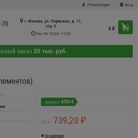
Регистрация
Вход
г. Москва, ул. Пермская, д. 11,
9-70
0
стр. 5
0
₽
Пн—Пт 10:00—17:00
льный заказ
20 тыс. руб.
лементов)
ОВ)
47014
 мм
739,20
₽
ЦЕНА:
В наличии