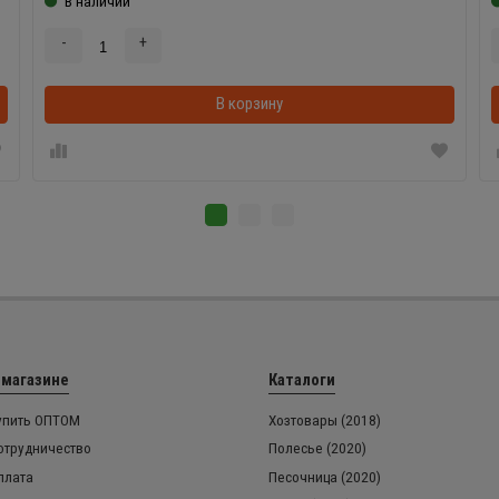
В наличии
-
+
В корзинке
В корзину
 магазине
Каталоги
упить ОПТОМ
Хозтовары (2018)
отрудничество
Полесье (2020)
плата
Песочница (2020)