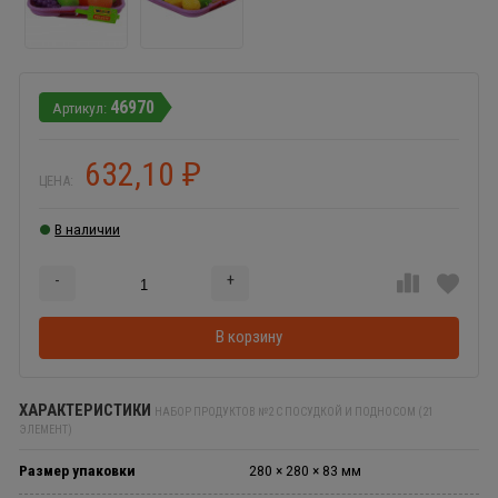
46970
632,10
₽
ЦЕНА:
В наличии
-
+
Добавляется...
Добавлен
В корзину
ХАРАКТЕРИСТИКИ
НАБОР ПРОДУКТОВ №2 С ПОСУДКОЙ И ПОДНОСОМ (21
ЭЛЕМЕНТ)
Размер упаковки
280 × 280 × 83 мм