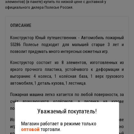
элементов) (в пакете) купить по низкой цене с доставкой у
официального дилера Полесье Россия.
ОПИСАНИЕ
Конструктор Юный путешественник - Автомобиль пожарный
55286 Полесье подходит для малышей старше 3 лет и
позволит придумать много интересных сюжетных игр.
Конструктор состоит из 8 элементов, изготовленных из
яркого прочного пластика, устойчивого к деформации и
выгоранию: 4 колеса, 1 колёсная база, 1 верх грузового
автомобиля, 1 деталь кузова, 1 лестница.
Пожарная машина легко катается по любой поверхности, за
счёт вращающихся колёсиков, а лесенка на кузове
поворачивается в разные стороны.
Уважаемый покупатель!
Используя специальные крепления на колёсной основе
Магазин работает в режиме только
игрушки, конструктор Пожарный автомобиль Полесье можно
оптовой
торговли.
комбинировать с другими наборами из серии Юный