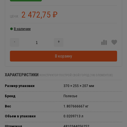
2 472,75
₽
ЦЕНА:
В наличии
-
+
Добавляется...
Добавлен
В корзину
ХАРАКТЕРИСТИКИ
КОНСТРУКТОР ПОСТРОЙ СВОЙ ГОРОД (180 ЭЛЕМЕНТОВ)
Размер упаковки
370 × 255 × 207 мм
Бренд
Полесье
Вес
1.807666667 кг
Объем в упаковке
0.0209713 л
Штрихкод
4810344056252