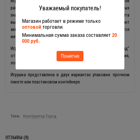
Игрушка включает в себя блоки для постройки домиков
Уважаемый покупатель!
различной этажности,детали забора, 4 дерева, 4 дорожных
знака, 2 автомобиля: грузовой и легковой. Все 92 элемента
Магазин работает в режиме только
выполнены из прочного безопасного пластика, имеют
оптовой
торговли.
аккуратно обработанные швы и с лёгкостью соединяются
Минимальная сумма заказа составляет
20
между собой.
000 руб.
Игры с детским конструктором серии "Построй свой город"
Понятно
от фабрики "Полесье" способствуют развитию воображения,
логики, пространственного мышления и мелкой моторики.
Игрушка представлена в двух вариантах упаковки: прочном
пакете или пластиковом контейнере.
Теги:
Конструктор Город
ОТЗЫВЫ (0)