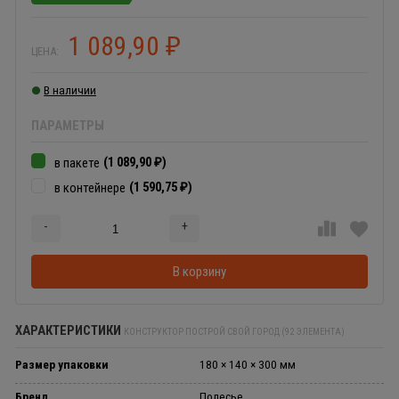
1 089,90
₽
ЦЕНА:
В наличии
ПАРАМЕТРЫ
(1 089,90
)
в пакете
₽
(1 590,75
)
в контейнере
₽
-
+
Добавляется...
Добавлен
В корзину
ХАРАКТЕРИСТИКИ
КОНСТРУКТОР ПОСТРОЙ СВОЙ ГОРОД (92 ЭЛЕМЕНТА)
Размер упаковки
180 × 140 × 300 мм
Бренд
Полесье