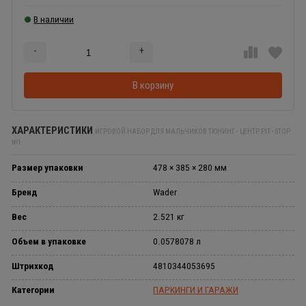
В наличии
-
+
Добавляется...
Добавлен
В корзину
ХАРАКТЕРИСТИКИ
ИГРОВОЙ НАБОР ДЛЯ МАЛЬЧИКОВ ТЮНИНГ - ЦЕНТР PIT - STOP
№1
Размер упаковки
478 × 385 × 280 мм
Бренд
Wader
Вес
2.521 кг
Объем в упаковке
0.0578078 л
Штрихкод
4810344053695
Категории
ПАРКИНГИ И ГАРАЖИ