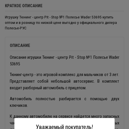
КРАТКОЕ ОПИСАНИЕ
Игрушку Тюнинг - центр Pit - Stop №1 Полесье Wader 53695 купить
оптом и в розницу по низкой цене выгодно у официального дилера
Полесье-РУС
ОПИСАНИЕ
Описание игрушки Тюнинг - центр Pit - Stop №1 Полесье Wader
53695
Тюнинг-центр - это игровой комплекс для мальчиков от 3 лет.
Представляет собой небольшой автосервис. В комплект
входит разборный автомобиль с прицепом.
Автомобиль полностью разбирается с помощью двух
ключиков.
К данному автомобилю на сервисе найдется много запасных
частей и деталей: 12 шт. летней резины, 8 шт. колесных
Уважаемый покупатель!