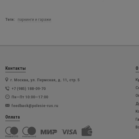
Теги:
паркинги и гаражи
Контакты
О
г. Москва, ул. Пермская, д. 11, стр. 5
К
С
+7 (985) 188-09-70
О
Пн—Пт 10:00—17:00
Д
feedback@polesie-rus.ru
К
Оплата
Г
В