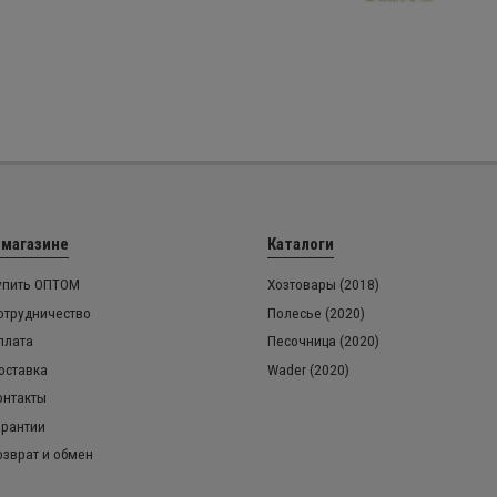
 магазине
Каталоги
упить ОПТОМ
Хозтовары (2018)
отрудничество
Полесье (2020)
плата
Песочница (2020)
оставка
Wader (2020)
онтакты
арантии
озврат и обмен