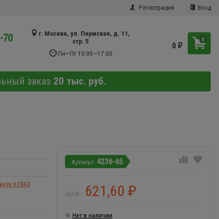
Регистрация
Вход
г. Москва, ул. Пермская, д. 11,
9-70
0
стр. 5
0
₽
Пн—Пт 10:00—17:00
льный заказ
20 тыс. руб.
4236-65
икулу 61843
621,60
₽
ЦЕНА:
Нет в наличии