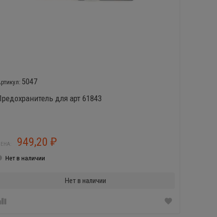
5047
Предохранитель для арт 61843
Аккуму
949,20
2
₽
ЕНА:
ЦЕНА:
Нет в наличии
Нет в
Нет в наличии