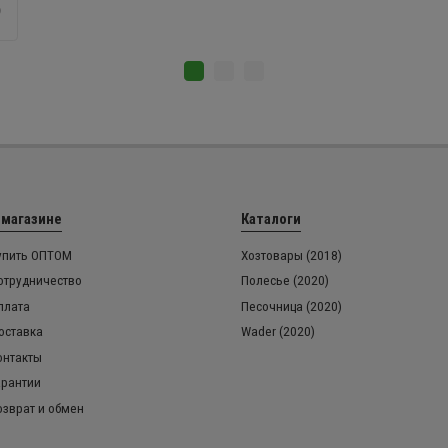
 магазине
Каталоги
упить ОПТОМ
Хозтовары (2018)
отрудничество
Полесье (2020)
плата
Песочница (2020)
оставка
Wader (2020)
онтакты
арантии
озврат и обмен