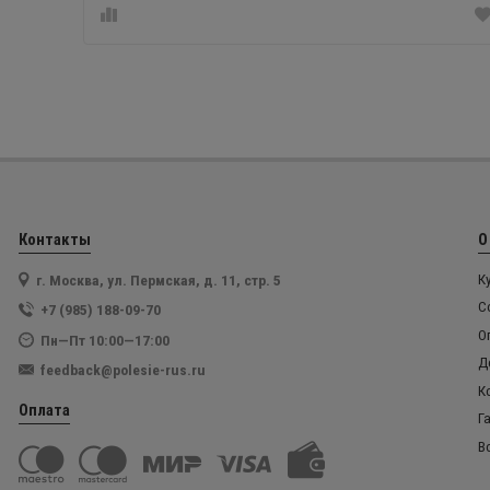
Контакты
О
г. Москва, ул. Пермская, д. 11, стр. 5
К
С
+7 (985) 188-09-70
О
Пн—Пт 10:00—17:00
Д
feedback@polesie-rus.ru
К
Оплата
Г
В