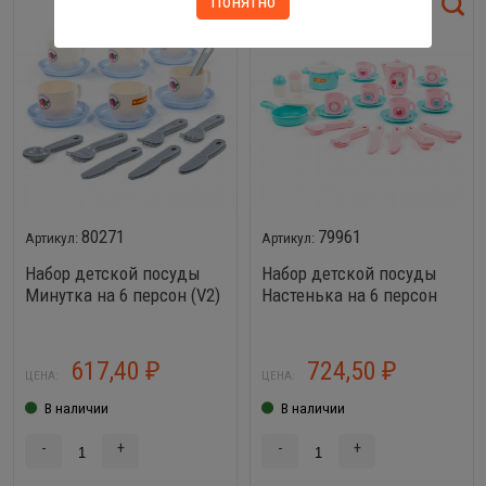
Понятно
80271
79961
Набор детской посуды
Набор детской посуды
Минутка на 6 персон (V2)
Настенька на 6 персон
(30 элементов)
(V4) (38 элементов)
617,40
724,50
₽
₽
ЦЕНА:
ЦЕНА:
В наличии
В наличии
-
+
-
+