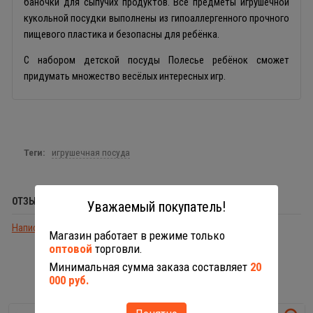
баночки для сыпучих продуктов. Все предметы игрушечной
кукольной посудки выполнены из гипоаллергенного прочного
пищевого пластика и безопасны для ребёнка.
С набором детской посуды Полесье ребёнок сможет
придумать множество весёлых интересных игр.
Теги:
игрушечная посуда
ОТЗЫВЫ (0)
Уважаемый покупатель!
Написать отзыв
Магазин работает в режиме только
оптовой
торговли.
Минимальная сумма заказа составляет
20
ПОХОЖИЕ ТОВАРЫ
000 руб.