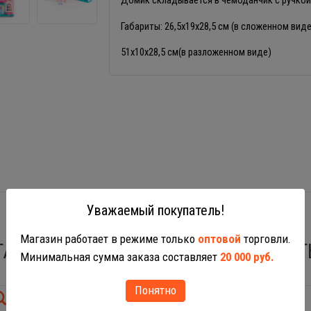
Габариты: 26,5х19х28,5 см (в сложенном виде
51х10х28,5 см(в разложенном виде)
Уважаемый покупатель!
Магазин работает в режиме только
оптовой
торговли.
ТАКЖЕ ВАС МОГУТ ЗАИНТЕРЕСОВАТ
Минимальная сумма заказа составляет
20 000 руб.
Понятно