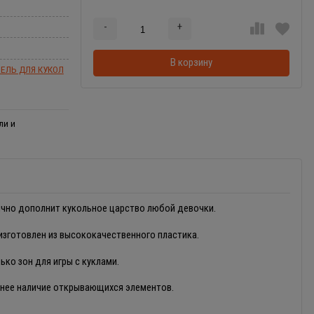
-
+
Добавляется...
Добавлен
В корзину
ЕЛЬ ДЛЯ КУКОЛ
ли и
ично дополнит кукольное царство любой девочки.
изготовлен из высококачественного пластика.
ько зон для игры с куклами.
еснее наличие открывающихся элементов.
.