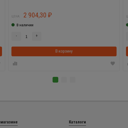
2 904,30
₽
ЦЕНА:
Ц
В наличии
-
+
В корзинке
В корзину
 магазине
Каталоги