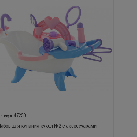
47250
Набор для купания кукол №2 с аксессуарами
Мебель 