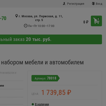
Регистрация
Вход
г. Москва, ул. Пермская, д. 11,
9-70
0
стр. 5
0
₽
Пн—Пт 10:00—17:00
льный заказ
20 тыс. руб.
 набором мебели и автомобилем
РОМ МЕБЕЛИ И
78018
 мм
1 739,85
₽
ЦЕНА:
В наличии