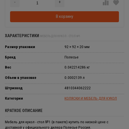
-
+
Добавляется...
Добавлен
В корзину
ХАРАКТЕРИСТИКИ
МЕБЕЛЬ ДЛЯ КУКОЛ - СТОЛ №1
Размер упаковки
92 × 92 × 20 мм
Бренд
Полесье
Вес
0.042214286 кг
Объем в упаковке
0.0002139 л
Штрихкод
4810344062222
Категории
КОЛЯСКИ И МЕБЕЛЬ ДЛЯ КУКОЛ
КРАТКОЕ ОПИСАНИЕ
Мебель для кукол - стол №1 (в пакете) купить по низкой цене с
доставкой у официального дилера Полесье Россия.