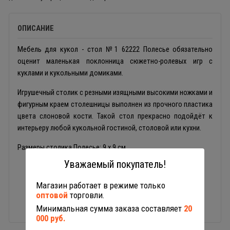
ОПИСАНИЕ
Мебель для кукол - стол №1 62222 Полесье обязательно
оценит маленькая поклонница сюжетно-ролевых игр с
куклами и кукольными домиками.
Игрушечный столик с резными изящными высокими ножками и
фигурным краем столешницы выполнен из прочного пластика
цвета слоновой кости. Такой стол прекрасно подойдёт к
интерьеру любой кукольной гостиной, столовой или кухни.
Размеры столика Полесье: 9 х 9 см.
Уважаемый покупатель!
Магазин работает в режиме только
оптовой
торговли.
Минимальная сумма заказа составляет
20
000 руб.