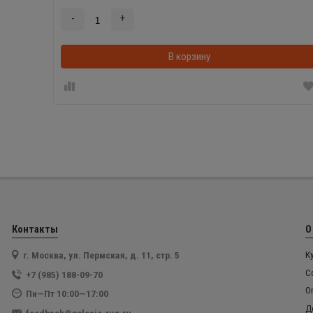
-
+
В корзину
Контакты
О
г. Москва, ул. Пермская, д. 11, стр. 5
К
С
+7 (985) 188-09-70
О
Пн—Пт 10:00—17:00
Д
feedback@polesie-rus.ru