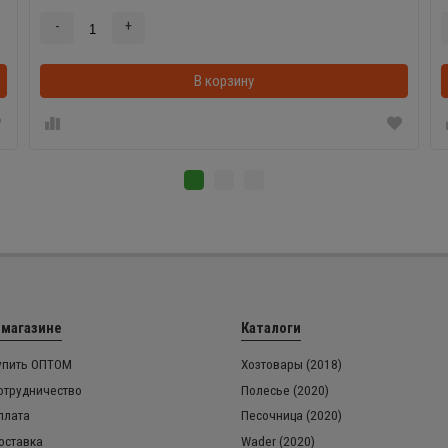
-
+
В корзинке
В корзину
 магазине
Каталоги
упить ОПТОМ
Хозтовары (2018)
отрудничество
Полесье (2020)
плата
Песочница (2020)
оставка
Wader (2020)