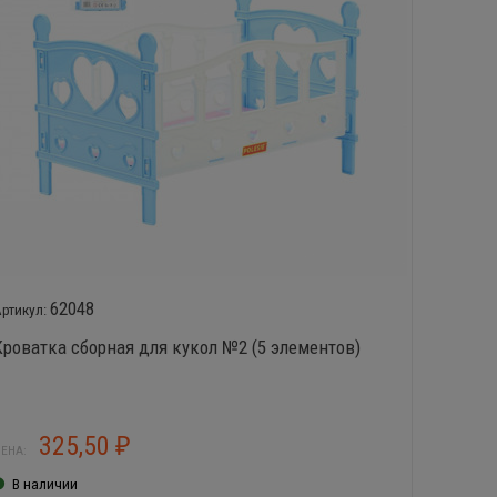
62048
Кроватка сборная для кукол №2 (5 элементов)
Набор д
325,50
1
₽
ЕНА:
ЦЕНА:
В наличии
В нал