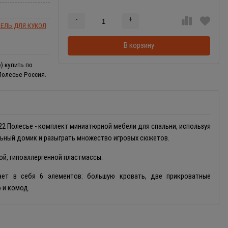
-
+
Добавляется...
Добавлен
ЕЛЬ ДЛЯ КУКОЛ
В корзину
) купить по
Полесье Россия.
2 Полесье - комплект миниатюрной мебели для спальни, используя
ьный домик и разыграть множество игровых сюжетов.
ой, гипоаллергенной пластмассы.
ет в себя 6 элементов: большую кровать, две прикроватные
 и комод.