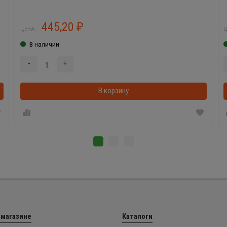
445,20
₽
ЦЕНА:
Ц
В наличии
-
+
В корзинке
В корзину
 магазине
Каталоги