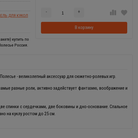
-
+
Добавляется...
Добавлен
ЕЛЬ ДЛЯ КУКОЛ
В корзину
акете) купить по
Полесье Россия.
Полесье - великолепный аксессуар для сюжетно-ролевых игр.
самые разные роли, активно задействует фантазию, воображение и
ве спинки с сердечками, две боковины и дно-основание. Спальное
но на куклу ростом до 25 см.