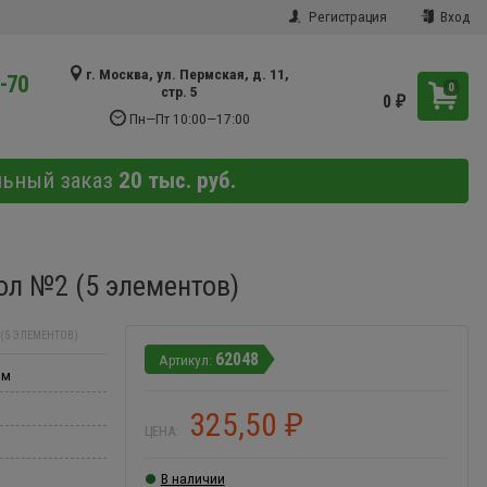
Регистрация
Вход
г. Москва, ул. Пермская, д. 11,
9-70
0
стр. 5
0
₽
Пн—Пт 10:00—17:00
льный заказ
20 тыс. руб.
ол №2 (5 элементов)
(5 ЭЛЕМЕНТОВ)
62048
мм
325,50
₽
ЦЕНА:
В наличии