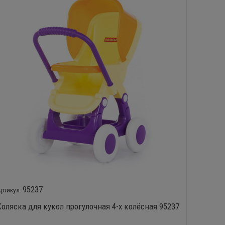
95237
Коляска для кукол прогулочная 4-х колёсная 95237
Набор м