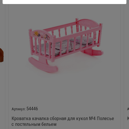
54446
Кроватка качалка сборная для кукол №4 Полесье
с постельным бельем