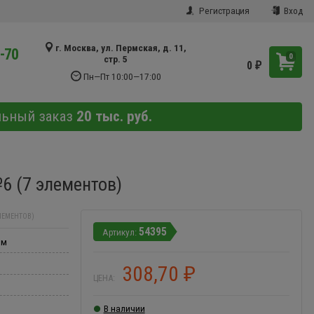
Регистрация
Вход
г. Москва, ул. Пермская, д. 11,
9-70
0
стр. 5
0
₽
Пн—Пт 10:00—17:00
льный заказ
20 тыс. руб.
6 (7 элементов)
ЛЕМЕНТОВ)
54395
мм
308,70
₽
ЦЕНА:
В наличии