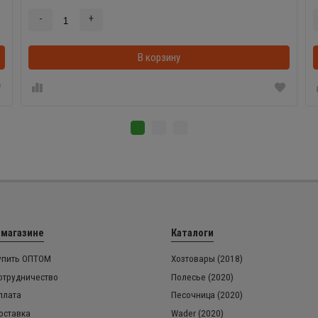
-
+
В корзинке
В корзину
 магазине
Каталоги
упить ОПТОМ
Хозтовары (2018)
отрудничество
Полесье (2020)
плата
Песочница (2020)
оставка
Wader (2020)