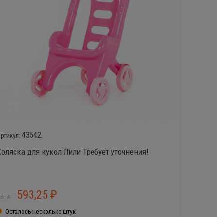
43542
Коляска для кукол Лили Требует уточнения!
Коляска
593,25
2
₽
ЕНА:
ЦЕНА:
Осталось несколько штук
В нал