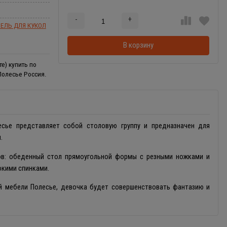
-
+
Добавляется...
Добавлен
ЕЛЬ ДЛЯ КУКОЛ
В корзину
е) купить по
Полесье Россия.
ье представляет собой столовую группу и предназначен для
.
ов: обеденный стол прямоугольной формы с резными ножками и
окими спинками.
й мебели Полесье, девочка будет совершенствовать фантазию и