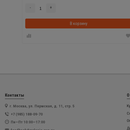
-
+
В корзину
Контакты
О
г. Москва, ул. Пермская, д. 11, стр. 5
К
С
+7 (985) 188-09-70
О
Пн—Пт 10:00—17:00
Д
feedback@polesie-rus.ru