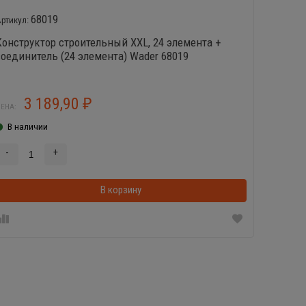
68019
Конструктор строительный XXL, 24 элемента +
Констру
соединитель (24 элемента) Wader 68019
3 189,90
3
₽
ЕНА:
ЦЕНА:
В наличии
В нал
-
+
-
В корзинке
В корзину