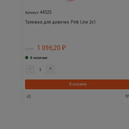
44525
Тележка для девочек Pink Line 2х1
1 096,20
₽
ЦЕНА:
В наличии
-
+
В корзину