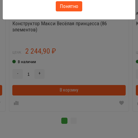
Понятно
77691
Конструктор Макси Весёлая принцесса (86
элементов)
2 244,90
₽
ЦЕНА:
Ц
В наличии
-
+
В корзинке
В корзину