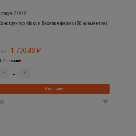
77578
Конструктор Макси Весёлая ферма (50 элементов)
Набор 
1 730,40
3
₽
ЕНА:
ЦЕНА:
В наличии
В нал
-
+
-
В корзинке
В корзину