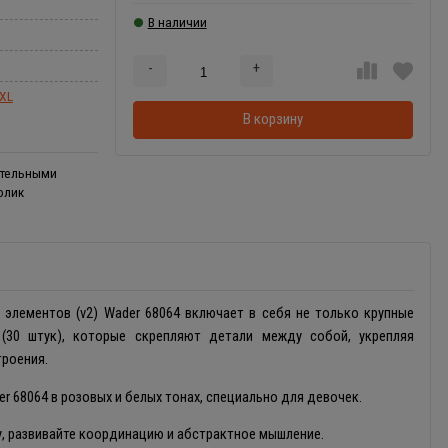
В наличии
-
+
Добавляется...
Добавлен
XL
В корзину
ительными
олик
 элементов (v2) Wader 68064 включает в себя не только крупные
 (30 штук), которые скрепляют детали между собой, укрепляя
троения.
r 68064 в розовых и белых тонах, специально для девочек.
у, развивайте координацию и абстрактное мышление.