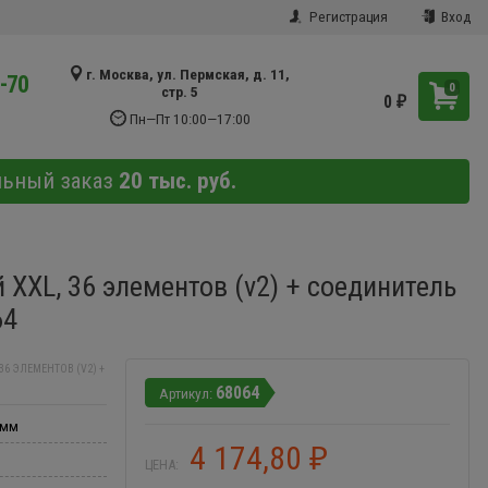
Регистрация
Вход
г. Москва, ул. Пермская, д. 11,
9-70
0
стр. 5
0
₽
Пн—Пт 10:00—17:00
льный заказ
20 тыс. руб.
XXL, 36 элементов (v2) + соединитель
64
6 ЭЛЕМЕНТОВ (V2) +
68064
 мм
4 174,80
₽
ЦЕНА: