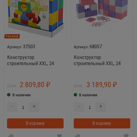
37503
68057
Конструктор
Конструктор
строительный XXL, 24
строительный XXL, 24
элемента Wader 37503
элемента (v2) +
соединитель (24
элемента) Wader 68057
2 809,80
3 189,90
₽
₽
ЦЕНА:
ЦЕНА:
В наличии
В наличии
-
+
-
+
В корзину
В корзинке
В корзину