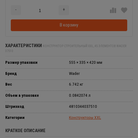
-
+
Добавляется...
Добавлен
В корзину
ХАРАКТЕРИСТИКИ
КОНСТРУКТОР СТРОИТЕЛЬНЫЙ XXL, 45 ЭЛЕМЕНТОВ WADER
37510
Размер упаковки
555 × 335 × 420 мм
Бренд
Wader
Вес
6.742 кг
Объем в упаковке
0.0842074 л
Штрихкод
4810344037510
Категории
Конструкторы XXL
КРАТКОЕ ОПИСАНИЕ