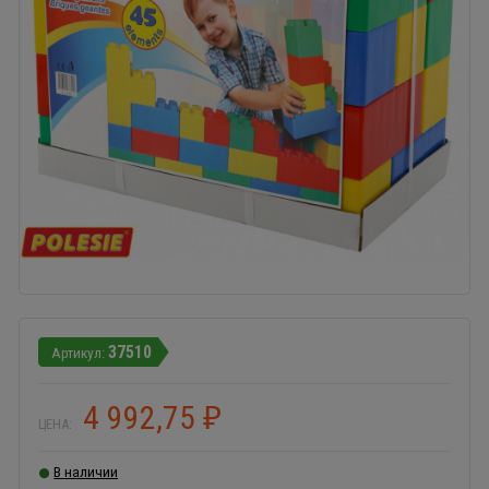
37510
4 992,75
₽
ЦЕНА:
В наличии