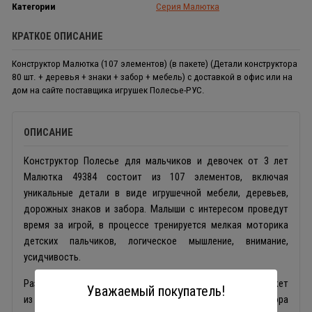
Категории
Серия Малютка
КРАТКОЕ ОПИСАНИЕ
Конструктор Малютка (107 элементов) (в пакете) (Детали конструктора
80 шт. + деревья + знаки + забор + мебель) с доставкой в офис или на
дом на сайте поставщика игрушек Полесье-РУС.
ОПИСАНИЕ
Конструктор Полесье для мальчиков и девочек от 3 лет
Малютка 49384 состоит из 107 элементов, включая
уникальные детали в виде игрушечной мебели, деревьев,
дорожных знаков и забора. Малыши с интересом проведут
время за игрой, в процессе тренируется мелкая моторика
детских пальчиков, логическое мышление, внимание,
усидчивость.
Развивающая игрушка Полесье упакована в прозрачный пакет
Уважаемый покупатель!
из плотного материала. Элементы конструктора