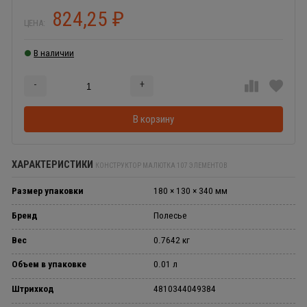
824,25
₽
ЦЕНА:
В наличии
-
+
Добавляется...
Добавлен
В корзину
ХАРАКТЕРИСТИКИ
КОНСТРУКТОР МАЛЮТКА 107 ЭЛЕМЕНТОВ
Размер упаковки
180 × 130 × 340 мм
Бренд
Полесье
Вес
0.7642 кг
Объем в упаковке
0.01 л
Штрихкод
4810344049384