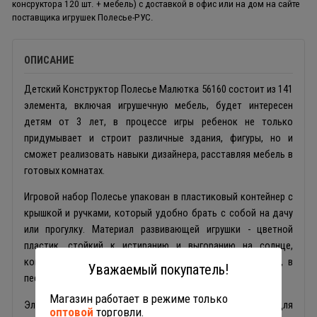
консруктора 120 шт. + мебель) с доставкой в офис или на дом на сайте
поставщика игрушек Полесье-РУС.
ОПИСАНИЕ
Детский Конструктор Полесье Малютка 56160 состоит из 141
элемента, включая игрушечную мебель, будет интересен
детям от 3 лет, в процессе игры ребенок не только
придумывает и строит различные здания, фигуры, но и
сможет реализовать навыки дизайнера, расставляя мебель в
готовых комнатах.
Игровой набор Полесье упакован в пластиковый контейнер с
крышкой и ручками, который удобно брать с собой на дачу
или прогулку. Материал развивающей игрушки - цветной
пластик, стойкий к истиранию и выгоранию на солнце,
конструктор можно использовать в домашних условиях, в
Уважаемый покупатель!
песочнице или на пляже.
Магазин работает в режиме только
Элементы игры имеют крупную форму, комфортную для
оптовой
торговли.