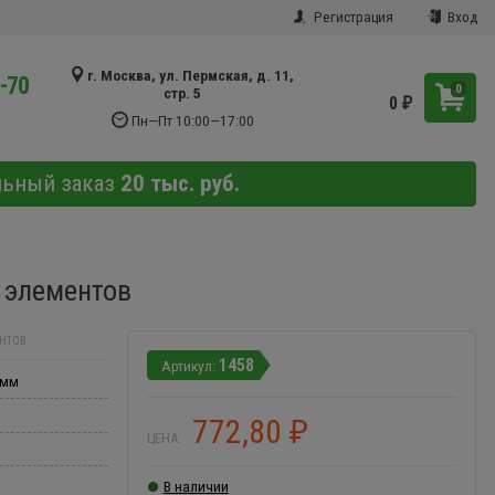
Регистрация
Вход
г. Москва, ул. Пермская, д. 11,
9-70
0
стр. 5
0
₽
Пн—Пт 10:00—17:00
льный заказ
20 тыс. руб.
 элементов
ЕНТОВ
1458
 мм
772,80
₽
ЦЕНА:
В наличии