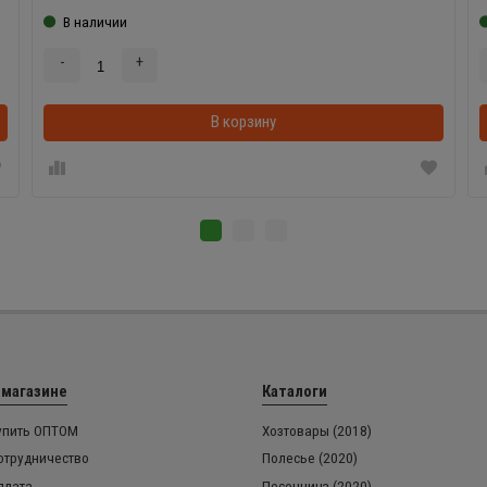
В наличии
-
+
В корзинке
В корзину
 магазине
Каталоги
упить ОПТОМ
Хозтовары (2018)
отрудничество
Полесье (2020)
плата
Песочница (2020)