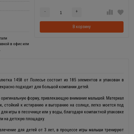
-
+
Добавляется...
Добавлен
В корзину
тали
тавкой в офис или
.
лютка 1458 от Полесье состоит из 185 элементов и упакован в
рекрасно подходит для большой компании детей.
и оригинальную форму, привлекающую внимание малышей. Материал
к, стойкий к истиранию и выгоранию на солнце, легко моется под
для игры в песочнице или у воды, благодаря компактной упаковке
ли на детскую площадку.
влечение для детей от 3 лет, в процессе игры малыши тренируют