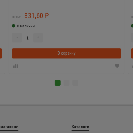
831,60
₽
ЦЕНА:
Ц
В наличии
-
+
В корзинке
В корзину
 магазине
Каталоги