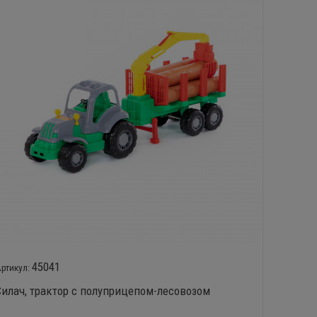
45041
Силач, трактор с полуприцепом-лесовозом
Тракто