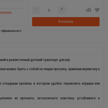
-
+
Добавляется...
Добавлен
цтехника
В корзину
 у официального
кий и реалистичный детский транспорт для игр.
ал можно брать с собой на пешую прогулку, привязав веревочку к
м откидным кузовом, в котором удобно перевозить игрушки или
полнен из прочного, нетоксичного пластика, устойчивого к