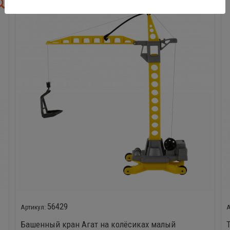
56429
Башенный кран Агат на колёсиках малый