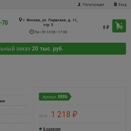
Регистрация
Вход
г. Москва, ул. Пермская, д. 11,
9-70
0
стр. 5
0
₽
Пн—Пт 10:00—17:00
льный заказ
20 тыс. руб.
8886
 мм
1 218
₽
ЦЕНА:
В наличии