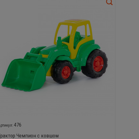
476
Трактор Чемпион с ковшом
Крепыш