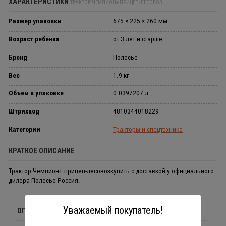
ХАРАКТЕРИСТИКИ
ТРАКТОР ЧЕМПИОН+ ПРИЦЕП-ЛЕСОВОЗ
Размер упаковки
675 × 225 × 260 мм
Возраст ребенка
от 3 лет и старше
Бренд
Полесье
Вес
1.9 кг
Объем в упаковке
0.0397207 л
Штрихкод
4810344018229
Категории
Тракторы и спецтехника
КРАТКОЕ ОПИСАНИЕ
Трактор Чемпион+ прицеп-лесовозкупить с доставкой у официального
дилера Полесье Россия.
Уважаемый покупатель!
ОПИСАНИЕ