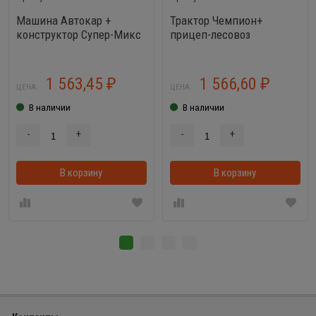
Машина Автокар +
Трактор Чемпион+
конструктор Супер-Микс
прицеп-лесовоз
(30 элементов)
1 563,45
1 566,60
₽
₽
ЦЕНА:
ЦЕНА:
В наличии
В наличии
-
+
-
+
В корзину
В корзину