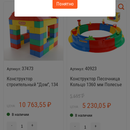
Понятно
37473
40923
Конструктор
Конструктор Песочница
строительный "Дом", 134
Кольцо 1360 мм Полесье
элемента Полесье 37473
(с игрушками)
5 655
₽
10 763,55
5 230,05
₽
₽
ЦЕНА:
ЦЕНА:
В наличии
В наличии
-
+
-
+