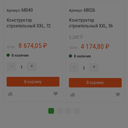
68040
68026
Конструктор
Конструктор
строительный XXL, 72
строительный XXL, 36
элемента + соединитель
элементов +
4 286
(72 элемента) Wader
соединитель (30
₽
68040
элементов) Wader 68026
8 674,05
4 174,80
₽
₽
ЦЕНА:
ЦЕНА:
В наличии
В наличии
-
+
-
+
В корзину
В корзинке
В корзину