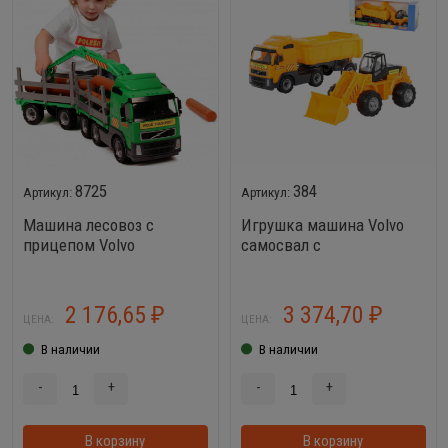
8725
384
Машина лесовоз с
Игрушка машина Volvo
прицепом Volvo
самосвал с
полуприцепом + трактор
погрузчик
2 176,65
3 374,70
₽
₽
ЦЕНА:
ЦЕНА:
В наличии
В наличии
-
+
-
+
В корзину
В корзину