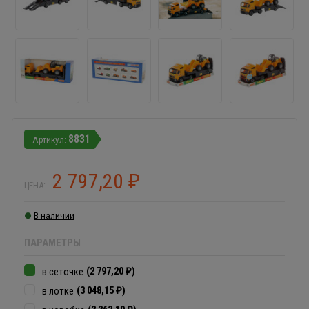
8831
2 797,20
₽
ЦЕНА:
В наличии
ПАРАМЕТРЫ
(2 797,20
)
в сеточке
₽
(3 048,15
)
в лотке
₽