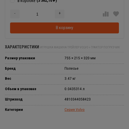
(3 362,10
)
в коробке
₽
-
+
Добавляется...
Добавлен
В корзину
ХАРАКТЕРИСТИКИ
ИГРУШКА МАШИНА ТРЕЙЛЕР VOLVO + ТРАКТОР ПОГРУЗЧИК
Размер упаковки
755 × 215 × 320 мм
Бренд
Полесье
Вес
3.47 кг
Объем в упаковке
0.0435314 л
Штрихкод
4810344058423
Категории
Серия Volvo