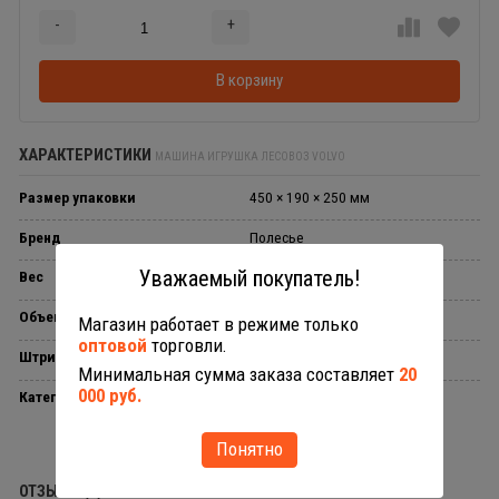
-
+
Добавляется...
Добавлен
В корзину
ХАРАКТЕРИСТИКИ
МАШИНА ИГРУШКА ЛЕСОВОЗ VOLVO
Размер упаковки
450 × 190 × 250 мм
Бренд
Полесье
Уважаемый покупатель!
Вес
1.5 кг
Объем в упаковке
0.0216122 л
Магазин работает в режиме только
оптовой
торговли.
Штрихкод
4810344058331
Минимальная сумма заказа составляет
20
000 руб.
Категории
Серия Volvo
Понятно
ОТЗЫВЫ (0)