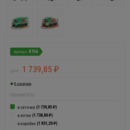
8756
1 739,85
₽
ЦЕНА:
В наличии
ПАРАМЕТРЫ
(1 739,85
)
в сеточке
₽
(1 738,80
)
в лотке
₽
(1 831,20
)
в коробке
₽