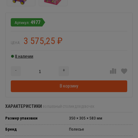
4977
3 575,25
₽
ЦЕНА:
В наличии
-
+
Добавляется...
Добавлен
В корзину
ХАРАКТЕРИСТИКИ
ВОЛШЕБНЫЙ СТОЛИК ДЛЯ ДЕВОЧЕК
Размер упаковки
350 × 305 × 583 мм
Бренд
Полесье