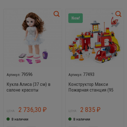
New!
79596
77493
Кукла Алиса (37 см) в
Конструктор Макси
салоне красоты
Пожарная станция (95
элементов)
2 736,30
2 835
₽
₽
ЦЕНА:
ЦЕНА:
В наличии
В наличии