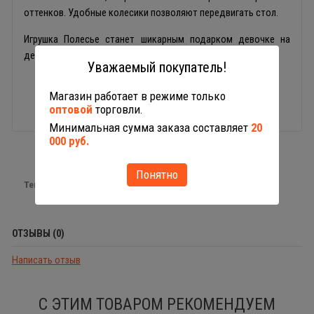
оттенков. Удобные колесики позволяют передвигать стол.
Игрушка Полесье станет шикарным подарком девочке на
день рождения или праздник.
Уважаемый покупатель!
Магазин работает в режиме только
оптовой
торговли.
Минимальная сумма заказа составляет
20
000 руб.
Понятно
Теги:
игрушечная посуда
ОТЗЫВЫ (0)
Написать отзыв
С ЭТИМ ТОВАРОМ РЕКОМЕНДУЕМ