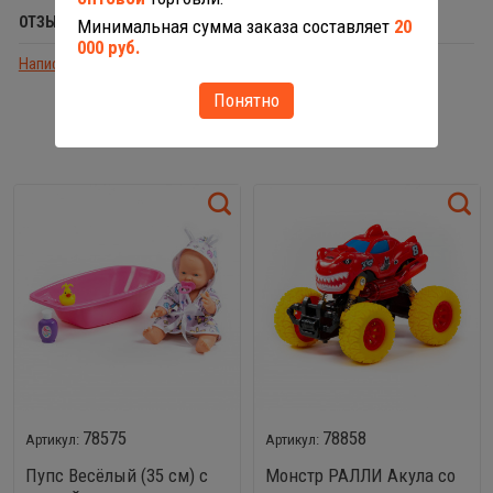
ОТЗЫВЫ (0)
Минимальная сумма заказа составляет
20
000 руб.
Написать отзыв
Понятно
С ЭТИМ ТОВАРОМ РЕКОМЕНДУЕМ
78575
78858
Пупс Весёлый (35 см) с
Монстр РАЛЛИ Акула со