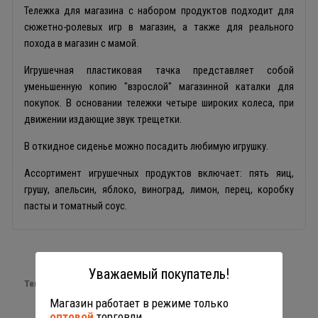
Тележка для магазина с набором продуктов подходит для
сюжетно-ролевых игр в магазин, а также для реального
похода в магазин с мамой.
Игрушечная пластиковая тачка представляет собой
уменьшенную копию "взрослой" магазинной каталки для
покупок. В основании тележки четыре широких колеса, при
движении издающие звук трещетки.
В откидное сиденье можно посадить любимую игрушку.
Ассортимент игрушечных продуктов включает: пять яиц,
грушу, апельсин, яблоко, виноград, лимон, перец, коробку
пасты и томатный соус.
Уважаемый покупатель!
Теги:
игрушечная посуда
Магазин работает в режиме только
оптовой
торговли.