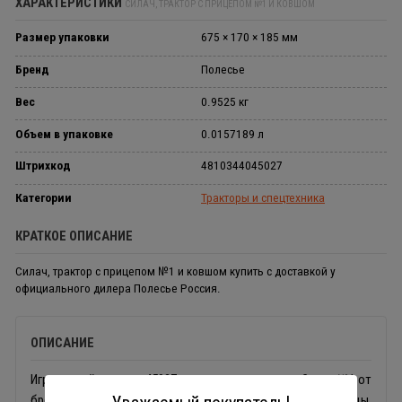
ХАРАКТЕРИСТИКИ
СИЛАЧ, ТРАКТОР С ПРИЦЕПОМ №1 И КОВШОМ
Размер упаковки
675 × 170 × 185 мм
Бренд
Полесье
Вес
0.9525 кг
Объем в упаковке
0.0157189 л
Штрихкод
4810344045027
Категории
Тракторы и спецтехника
КРАТКОЕ ОПИСАНИЕ
Силач, трактор с прицепом №1 и ковшом купить с доставкой у
официального дилера Полесье Россия.
ОПИСАНИЕ
Игрушечный трактор 45027 с прицепом и ковшом Силач №1 от
бренда Полесье - прекрасный вариант для песочницы,