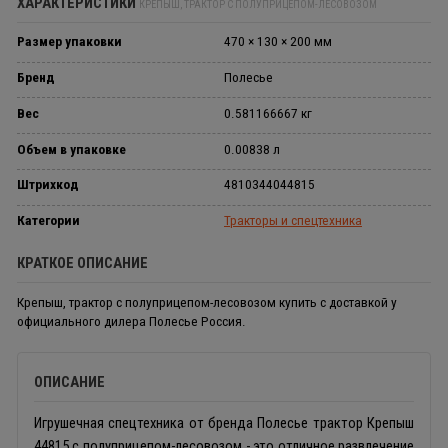
ХАРАКТЕРИСТИКИ
КРЕПЫШ, ТРАКТОР С ПОЛУПРИЦЕПОМ-ЛЕСОВОЗОМ
Размер упаковки
470 × 130 × 200 мм
Бренд
Полесье
Вес
0.581166667 кг
Объем в упаковке
0.00838 л
Штрихкод
4810344044815
Категории
Тракторы и спецтехника
КРАТКОЕ ОПИСАНИЕ
Крепыш, трактор с полуприцепом-лесовозом купить с доставкой у
официального дилера Полесье Россия.
ОПИСАНИЕ
Игрушечная спецтехника от бренда Полесье трактор Крепыш
44815 с полуприцепом-лесовозом - это отличное развлечение