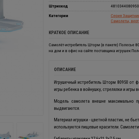
Штрихкод
4810344080950
Категории
Серия Защитни
Самолеты, вер
КРАТКОЕ ОПИСАНИЕ
Самолёт-истребитель Шторм (в пакете) Полесье 8
на дом и в офис на сайте поставщика игрушек Пол
ОПИСАНИЕ
Игрушечный истребитель Шторм 80950 от ф
игры ребенка в войнушку, стрелялки и игры 
Модель самолета внешне максимально пр
выдвигаются.
Материал игрушки - цветной пластик, не бье
используются пищевые красители. Самолетик
Габариты упаковки 27,6х21,3х7,5 см.