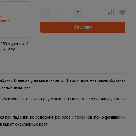
-
+
Добавляется...
Добавлен
к
толеты
В корзину
0950 с доставкой
есье-РУС.
абрики Полесье для мальчиков от 1 года поможет разнообразить
военной тематики.
иближена к оригиналу, детали тщательно прорисованы, шасси
тся при падении, не содержит фенолов и токсинов, при окрашивании
 имеет скругленные края.