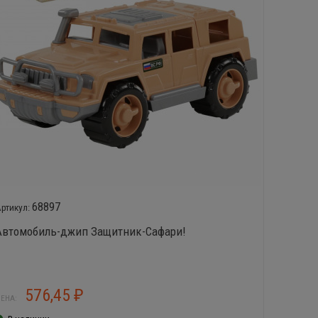
68897
Автомобиль-джип Защитник-Сафари!
Автомо
576,45
5
₽
ЕНА:
ЦЕНА: