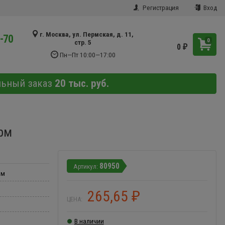
Регистрация
Вход
г. Москва, ул. Пермская, д. 11,
9-70
0
стр. 5
0
₽
Пн—Пт 10:00—17:00
льный заказ
20 тыс. руб.
рм
80950
мм
265,65
₽
ЦЕНА:
В наличии