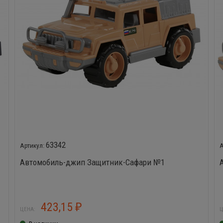
63342
Автомобиль-джип Защитник-Сафари №1
423,15
₽
ЦЕНА:
Ц