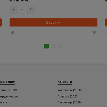
В наличии
-
+
В корзинке
В корзину
 магазине
Каталоги
упить ОПТОМ
Хозтовары (2018)
отрудничество
Полесье (2020)
плата
Песочница (2020)