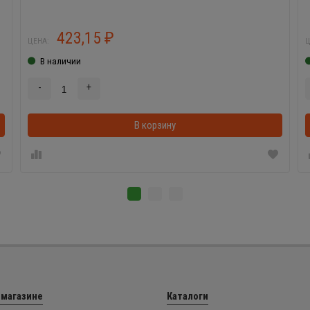
423,15
₽
ЦЕНА:
Ц
В наличии
-
+
В корзинке
В корзину
 магазине
Каталоги