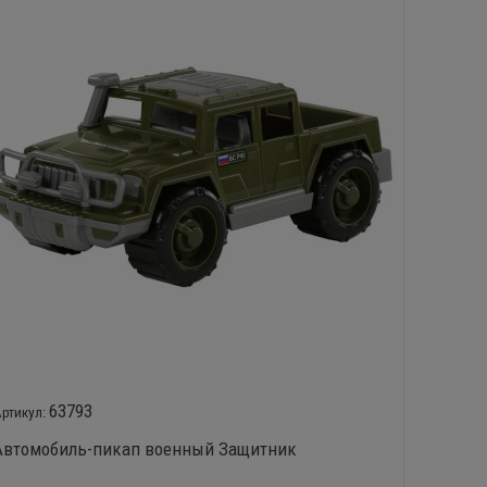
63793
Автомобиль-пикап военный Защитник
Автомо