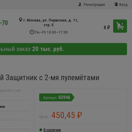
Регистрация
Вход
г. Москва, ул. Пермская, д. 11,
9-70
0
стр. 5
0
₽
Пн—Пт 10:00—17:00
льный заказ
20 тыс. руб.
й Защитник с 2-мя пулемётами
ИТНИК С 2-МЯ
63946
 мм
450,45
₽
ЦЕНА:
В наличии