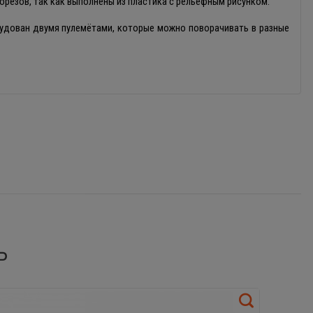
порезов, так как выполнены из пластика с рельефным рисунком.
удован двумя пулемётами, которые можно поворачивать в разные
Ь