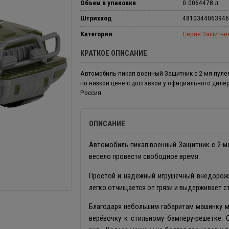
Объем в упаковке
0.0064478 л
Штрихкод
4810344063946
Категории
Серия Защитни
КРАТКОЕ ОПИСАНИЕ
Автомобиль-пикап военный Защитник с 2-мя пуле
по низкой цене с доставкой у официального диле
Россия.
ОПИСАНИЕ
Автомобиль-пикап военный Защитник с 2-мя
весело провести свободное время.
Простой и надежный игрушечный внедорожн
легко отчищается от грязи и выдерживает с
Благодаря небольшим габаритам машинку мож
верёвочку к стильному бамперу-решетке.