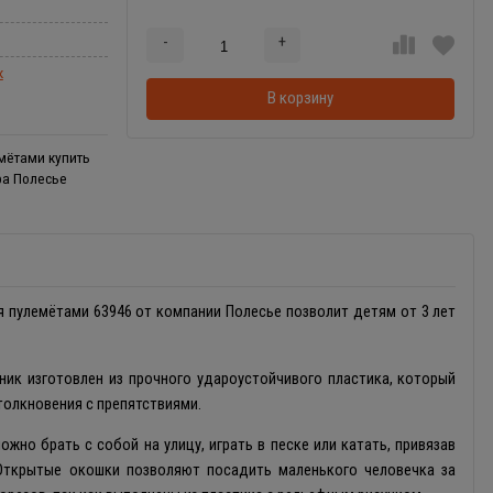
-
+
Добавляется...
Добавлен
к
В корзину
мётами купить
ра Полесье
 пулемётами 63946 от компании Полесье позволит детям от 3 лет
ик изготовлен из прочного удароустойчивого пластика, который
толкновения с препятствиями.
но брать с собой на улицу, играть в песке или катать, привязав
 Открытые окошки позволяют посадить маленького человечка за