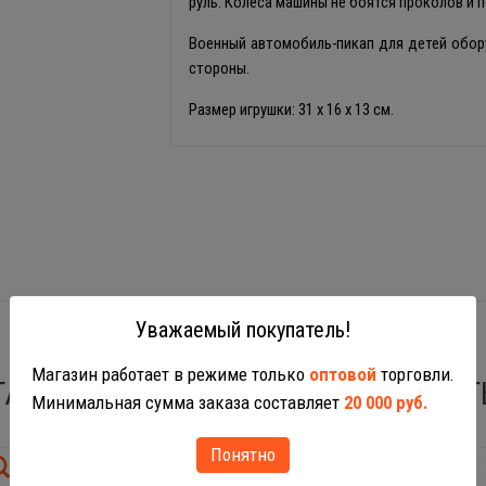
руль. Колеса машины не боятся проколов и 
Военный автомобиль-пикап для детей обор
стороны.
Размер игрушки: 31 х 16 х 13 см.
Уважаемый покупатель!
Магазин работает в режиме только
оптовой
торговли.
ТАКЖЕ ВАС МОГУТ ЗАИНТЕРЕСОВАТ
Минимальная сумма заказа составляет
20 000 руб.
Понятно