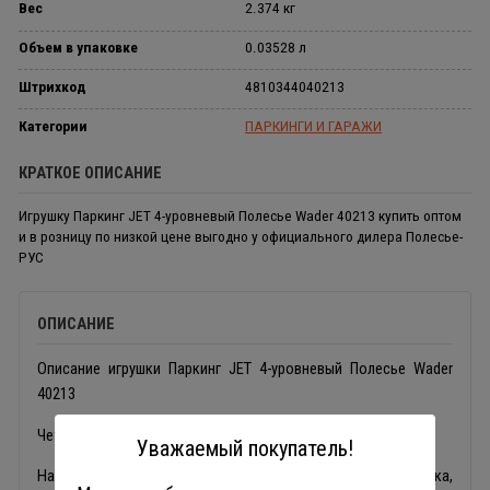
Вес
2.374 кг
Объем в упаковке
0.03528 л
Штрихкод
4810344040213
Категории
ПАРКИНГИ И ГАРАЖИ
КРАТКОЕ ОПИСАНИЕ
Игрушку Паркинг JET 4-уровневый Полесье Wader 40213 купить оптом
и в розницу по низкой цене выгодно у официального дилера Полесье-
РУС
ОПИСАНИЕ
Описание игрушки Паркинг JET 4-уровневый Полесье Wader
40213
Четырехуровневый паркинг.
Уважаемый покупатель!
На первом уровне паркинга расположены автомойка,