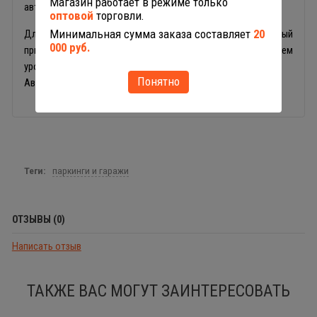
Магазин работает в режиме только
автозаправка, эстакада.
оптовой
торговли.
Минимальная сумма заказа составляет
20
Для подъема на остальные уровни установлен лифт, который
000 руб.
приводится в движение с помощью рукоятки на верхнем
уровне.
Понятно
Автомобили в комплект не входят.
Теги:
паркинги и гаражи
ОТЗЫВЫ (0)
Написать отзыв
ТАКЖЕ ВАС МОГУТ ЗАИНТЕРЕСОВАТЬ