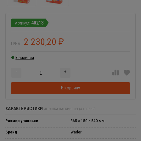
40213
2 230,20
₽
ЦЕНА:
В наличии
-
+
Добавляется...
Добавлен
В корзину
ХАРАКТЕРИСТИКИ
ИГРУШКА ПАРКИНГ JET (4 УРОВНЯ)
Размер упаковки
365 × 150 × 540 мм
Бренд
Wader