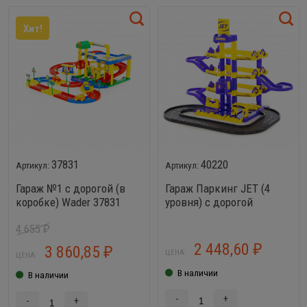
Хит!
37831
40220
Гараж №1 с дорогой (в
Гараж Паркинг JET (4
коробке) Wader 37831
уровня) с дорогой
4 655
₽
2 448,60
3 860,85
₽
₽
ЦЕНА:
ЦЕНА:
В наличии
В наличии
-
+
-
+