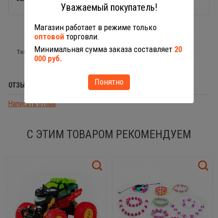
Уважаемый покупатель!
Магазин работает в режиме только
оптовой
торговли.
Минимальная сумма заказа составляет
20
Теги:
салон красоты
000 руб.
Понятно
ОТЗЫВЫ (0)
Написать отзыв
С ЭТИМ ТОВАРОМ РЕКОМЕНДУЕМ