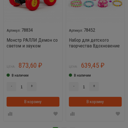
78834
78452
Монстр РАЛЛИ Демон со
Набор для детского
светом и звуком
творчества Вдохновение
(495 элементов)
873,60
639,45
₽
₽
ЦЕНА:
ЦЕНА:
В наличии
В наличии
-
+
-
+
В корзину
В корзинке
В корзину