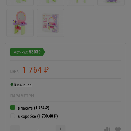
53039
1 764
₽
ЦЕНА:
В наличии
ПАРАМЕТРЫ
(1 764
)
в пакете
₽
(1 730,40
)
в коробке
₽
-
+