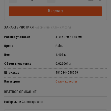
Добавляется...
Добавлен
В корзину
ХАРАКТЕРИСТИКИ
НАБОР-МИНИ САЛОН КРАСОТЫ
Размер упаковки
410 × 320 × 175 мм
Бренд
Palau
Вес
1.403 кг
Объем в упаковке
0.026061 л
Штрихкод
4810344058799
Категории
Салон красоты
КРАТКОЕ ОПИСАНИЕ
Набор-мини Салон красоты