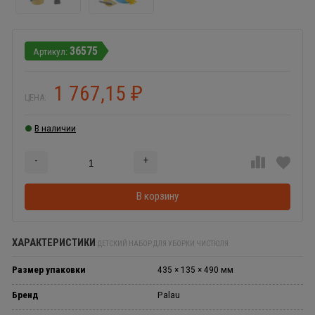
36575
1 767,15
₽
ЦЕНА:
В наличии
-
+
Добавляется...
Добавлен
В корзину
ХАРАКТЕРИСТИКИ
ДЕТСКИЙ НАБОР ДЛЯ УБОРКИ ЧИСТЮЛЯ
Размер упаковки
435 × 135 × 490 мм
Бренд
Palau