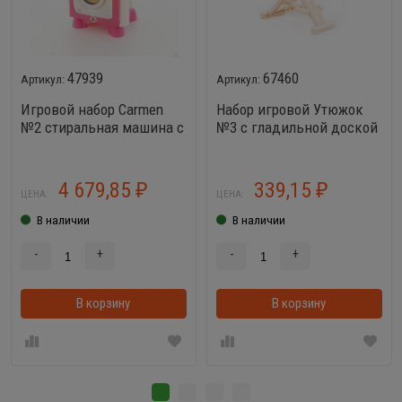
47939
67460
Игровой набор Carmen
Набор игровой Утюжок
№2 стиральная машина с
№3 с гладильной доской
утюгом
(коралловый, в сеточке)
4 679,85
339,15
₽
₽
ЦЕНА:
ЦЕНА:
В наличии
В наличии
-
+
-
+
В корзину
В корзину