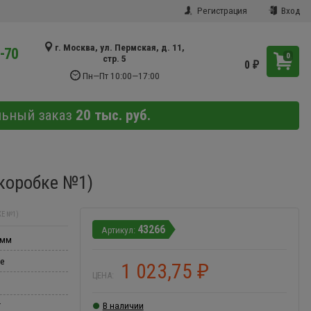
Регистрация
Вход
г. Москва, ул. Пермская, д. 11,
9-70
0
стр. 5
0
₽
Пн—Пт 10:00—17:00
льный заказ
20 тыс. руб.
 коробке №1)
Е №1)
43266
 мм
ше
1 023,75
₽
ЦЕНА:
r
В наличии