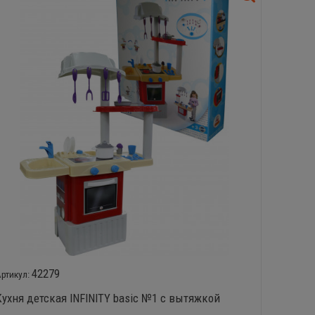
New!
42279
Кухня детская INFINITY basic №1 с вытяжкой
Мини-к