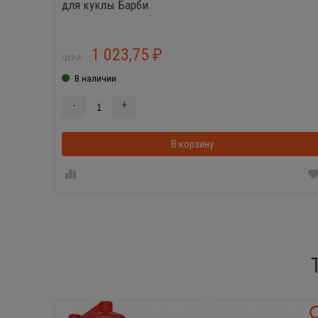
для куклы Барби
1 023,75
₽
ЦЕНА:
В наличии
-
+
В корзину