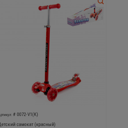
# 0072-V1(К)
Детский самокат (красный)
Набор-