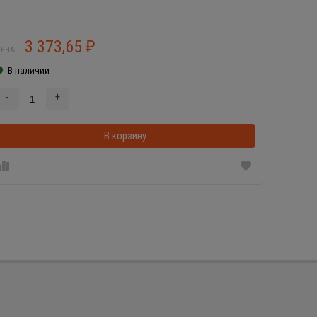
3 373,65
1
₽
ЕНА:
ЦЕНА:
В наличии
В нал
-
+
-
В корзину