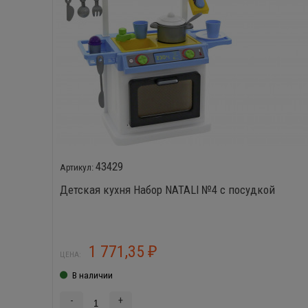
43429
Детская кухня Набор NATALI №4 с посудкой
1 771,35
₽
ЦЕНА:
В наличии
-
+