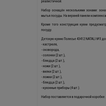
реалистичной.
Набор оснащён несколькими зонами: зона
мытья посуды. На верхней панели комплекса
Кроме того конструкция кухни предусматр
посуду.
Детскую кухню Полесье 43412 NATALI №3 до
- кастрюля,
- сковорода,
- солонки (2 шт.),
- блюдца (2 шт.),
- ножи (2 шт.),
- вилки (2 шт.),
- ложки (2 шт.),
- блюдца (2 шт.),
- кухонные приборы (4 шт.).
Набор поставляется в подарочной коробке.