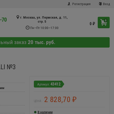
Регистрация
Вход
г. Москва, ул. Пермская, д. 11,
9-70
0
стр. 5
0
₽
Пн—Пт 10:00—17:00
льный заказ
20 тыс. руб.
ALI №3
43412
 мм
2 828,70
₽
ЦЕНА:
В наличии