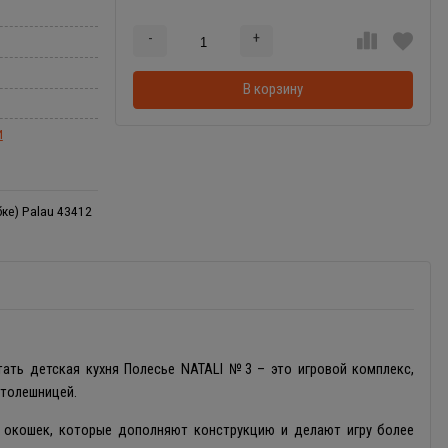
-
+
Добавляется...
Добавлен
В корзину
И
ке) Palau 43412
ать детская кухня Полесье NATALI №3 – это игровой комплекс,
толешницей.
е окошек, которые дополняют конструкцию и делают игру более