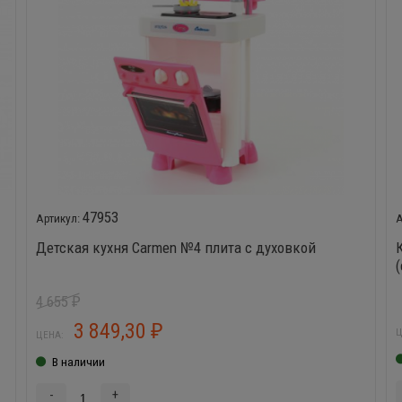
47953
Детская кухня Carmen №4 плита с духовкой
(
4 655
₽
3 849,30
₽
Ц
ЦЕНА:
В наличии
-
+