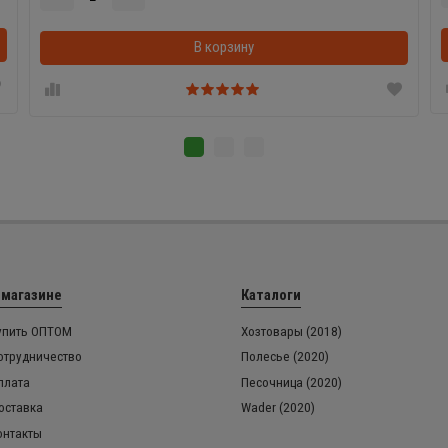
В корзинке
В корзину
 магазине
Каталоги
упить ОПТОМ
Хозтовары (2018)
отрудничество
Полесье (2020)
плата
Песочница (2020)
оставка
Wader (2020)
онтакты