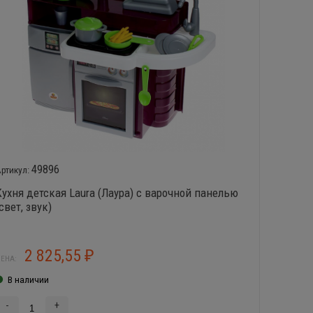
49896
Кухня детская Laura (Лаура) с варочной панелью
Детска
свет, звук)
basic 
2 825,55
5
₽
ЕНА:
ЦЕНА:
В наличии
В нал
-
+
-