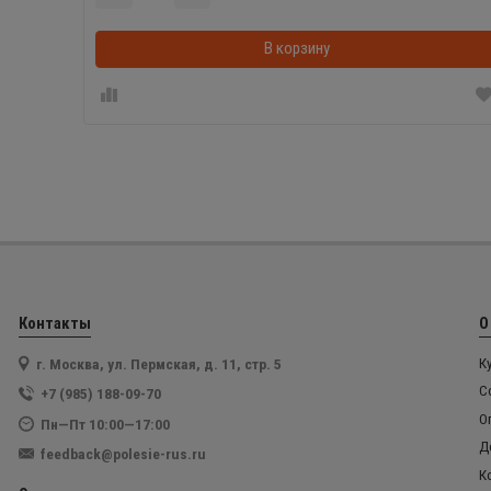
В корзину
Контакты
О
г. Москва, ул. Пермская, д. 11, стр. 5
К
С
+7 (985) 188-09-70
О
Пн—Пт 10:00—17:00
Д
feedback@polesie-rus.ru
К