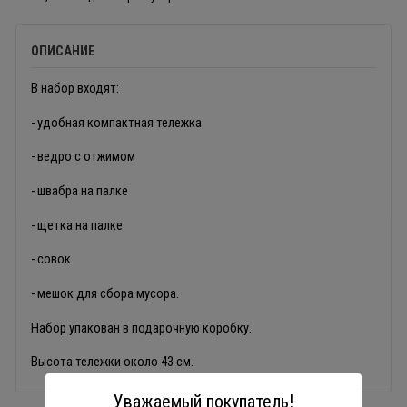
ОПИСАНИЕ
В набор входят:
- удобная компактная тележка
- ведро с отжимом
- швабра на палке
- щетка на палке
- совок
- мешок для сбора мусора.
Набор упакован в подарочную коробку.
Высота тележки около 43 см.
Уважаемый покупатель!