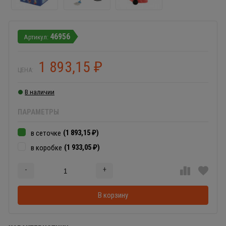
46956
1 893,15
₽
ЦЕНА:
В наличии
ПАРАМЕТРЫ
(1 893,15
)
в сеточке
₽
(1 933,05
)
в коробке
₽
-
+
Добавляется...
Добавлен
В корзину