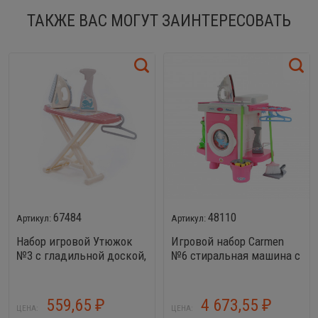
ТАКЖЕ ВАС МОГУТ ЗАИНТЕРЕСОВАТЬ
67484
48110
Набор игровой Утюжок
Игровой набор Carmen
№3 с гладильной доской,
№6 стиральная машина с
пульверизатором и
утюгом на батарейках
вешалкой (коралловый, в
коробке)
559,65
4 673,55
₽
₽
ЦЕНА:
ЦЕНА: